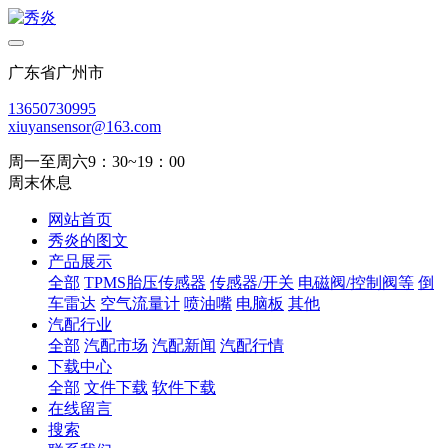
广东省广州市
13650730995
xiuyansensor@163.com
周一至周六9：30~19：00
周末休息
网站首页
秀炎的图文
产品展示
全部
TPMS胎压传感器
传感器/开关
电磁阀/控制阀等
倒
车雷达
空气流量计
喷油嘴
电脑板
其他
汽配行业
全部
汽配市场
汽配新闻
汽配行情
下载中心
全部
文件下载
软件下载
在线留言
搜索