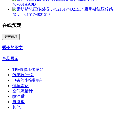
407001AA0D
康明斯轨压传感
器，4921517/4921517
在线预定
提交信息
秀炎的图文
产品展示
TPMS胎压传感器
传感器/开关
电磁阀/控制阀等
倒车雷达
空气流量计
喷油嘴
电脑板
其他