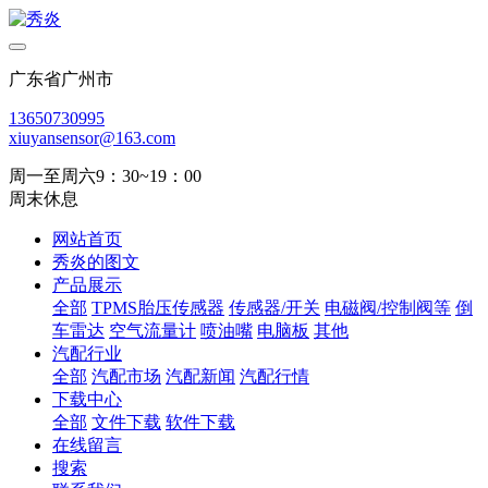
广东省广州市
13650730995
xiuyansensor@163.com
周一至周六9：30~19：00
周末休息
网站首页
秀炎的图文
产品展示
全部
TPMS胎压传感器
传感器/开关
电磁阀/控制阀等
倒
车雷达
空气流量计
喷油嘴
电脑板
其他
汽配行业
全部
汽配市场
汽配新闻
汽配行情
下载中心
全部
文件下载
软件下载
在线留言
搜索