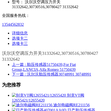
型号：
沃尔沃空调压力开关
31332642,30730516,30780427 31332642
全国服务热线：
13544562832
详细信息
选项卡二
选项卡三
沃尔沃空调压力开关31332642,30730516,30780427
31332642
上一篇
: 胎压传感器51750439,For Fiat
Group,LANCIA,Alfa Romeo 51750439
下一篇
: 沃尔沃胎压传感器30748991 30748991
为您推荐
别克VT阀
12655421/12655420
迪尔电磁阀RE211156
日产胎压传感器