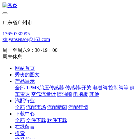
广东省广州市
13650730995
xiuyansensor@163.com
周一至周六9：30~19：00
周末休息
网站首页
秀炎的图文
产品展示
全部
TPMS胎压传感器
传感器/开关
电磁阀/控制阀等
倒
车雷达
空气流量计
喷油嘴
电脑板
其他
汽配行业
全部
汽配市场
汽配新闻
汽配行情
下载中心
全部
文件下载
软件下载
在线留言
搜索