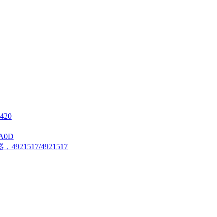
420
A0D
21517/4921517