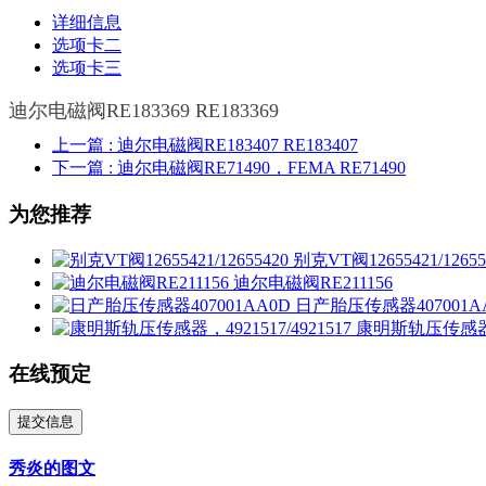
详细信息
选项卡二
选项卡三
迪尔电磁阀RE183369 RE183369
上一篇
: 迪尔电磁阀RE183407 RE183407
下一篇
: 迪尔电磁阀RE71490，FEMA RE71490
为您推荐
别克VT阀12655421/12655
迪尔电磁阀RE211156
日产胎压传感器407001A
康明斯轨压传感器，49
在线预定
提交信息
秀炎的图文