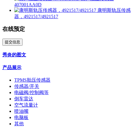
407001AA0D
康明斯轨压传感
器，4921517/4921517
在线预定
提交信息
秀炎的图文
产品展示
TPMS胎压传感器
传感器/开关
电磁阀/控制阀等
倒车雷达
空气流量计
喷油嘴
电脑板
其他