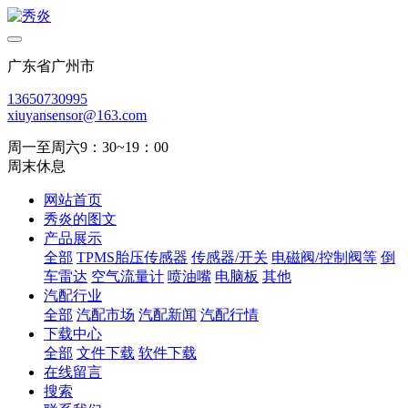
广东省广州市
13650730995
xiuyansensor@163.com
周一至周六9：30~19：00
周末休息
网站首页
秀炎的图文
产品展示
全部
TPMS胎压传感器
传感器/开关
电磁阀/控制阀等
倒
车雷达
空气流量计
喷油嘴
电脑板
其他
汽配行业
全部
汽配市场
汽配新闻
汽配行情
下载中心
全部
文件下载
软件下载
在线留言
搜索