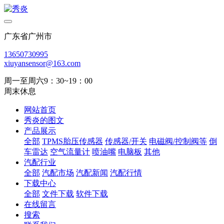
广东省广州市
13650730995
xiuyansensor@163.com
周一至周六9：30~19：00
周末休息
网站首页
秀炎的图文
产品展示
全部
TPMS胎压传感器
传感器/开关
电磁阀/控制阀等
倒
车雷达
空气流量计
喷油嘴
电脑板
其他
汽配行业
全部
汽配市场
汽配新闻
汽配行情
下载中心
全部
文件下载
软件下载
在线留言
搜索