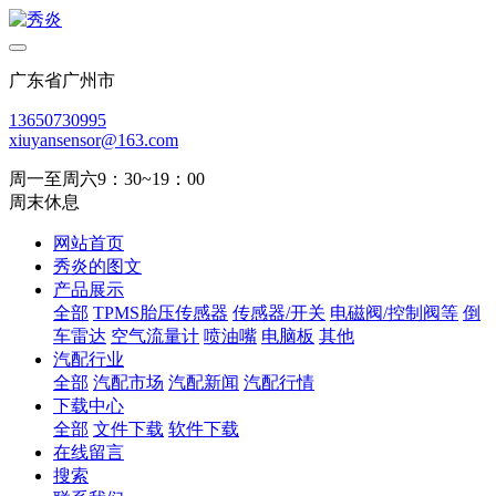
广东省广州市
13650730995
xiuyansensor@163.com
周一至周六9：30~19：00
周末休息
网站首页
秀炎的图文
产品展示
全部
TPMS胎压传感器
传感器/开关
电磁阀/控制阀等
倒
车雷达
空气流量计
喷油嘴
电脑板
其他
汽配行业
全部
汽配市场
汽配新闻
汽配行情
下载中心
全部
文件下载
软件下载
在线留言
搜索