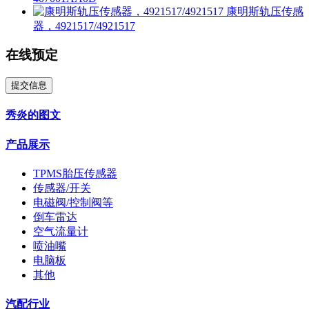
康明斯轨压传感
器，4921517/4921517
在线预定
提交信息
秀炎的图文
产品展示
TPMS胎压传感器
传感器/开关
电磁阀/控制阀等
倒车雷达
空气流量计
喷油嘴
电脑板
其他
汽配行业