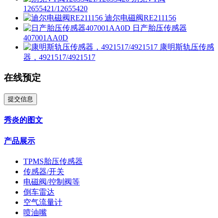
12655421/12655420
迪尔电磁阀RE211156
日产胎压传感器
407001AA0D
康明斯轨压传感
器，4921517/4921517
在线预定
提交信息
秀炎的图文
产品展示
TPMS胎压传感器
传感器/开关
电磁阀/控制阀等
倒车雷达
空气流量计
喷油嘴