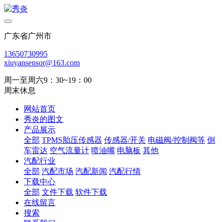
广东省广州市
13650730995
xiuyansensor@163.com
周一至周六9：30~19：00
周末休息
网站首页
秀炎的图文
产品展示
全部
TPMS胎压传感器
传感器/开关
电磁阀/控制阀等
倒
车雷达
空气流量计
喷油嘴
电脑板
其他
汽配行业
全部
汽配市场
汽配新闻
汽配行情
下载中心
全部
文件下载
软件下载
在线留言
搜索