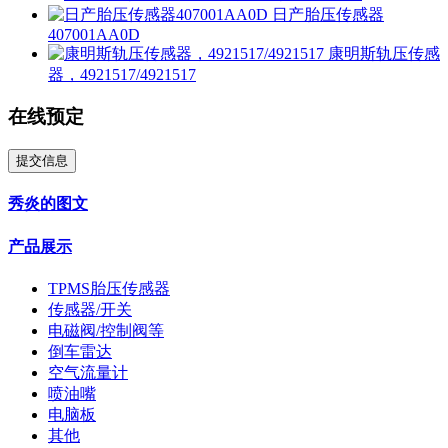
日产胎压传感器
407001AA0D
康明斯轨压传感
器，4921517/4921517
在线预定
提交信息
秀炎的图文
产品展示
TPMS胎压传感器
传感器/开关
电磁阀/控制阀等
倒车雷达
空气流量计
喷油嘴
电脑板
其他