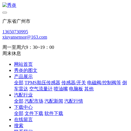
广东省广州市
13650730995
xiuyansensor@163.com
周一至周六9：30~19：00
周末休息
网站首页
秀炎的图文
产品展示
全部
TPMS胎压传感器
传感器/开关
电磁阀/控制阀等
倒
车雷达
空气流量计
喷油嘴
电脑板
其他
汽配行业
全部
汽配市场
汽配新闻
汽配行情
下载中心
全部
文件下载
软件下载
在线留言
搜索