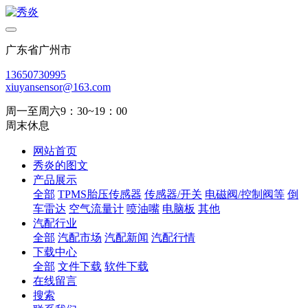
广东省广州市
13650730995
xiuyansensor@163.com
周一至周六9：30~19：00
周末休息
网站首页
秀炎的图文
产品展示
全部
TPMS胎压传感器
传感器/开关
电磁阀/控制阀等
倒
车雷达
空气流量计
喷油嘴
电脑板
其他
汽配行业
全部
汽配市场
汽配新闻
汽配行情
下载中心
全部
文件下载
软件下载
在线留言
搜索