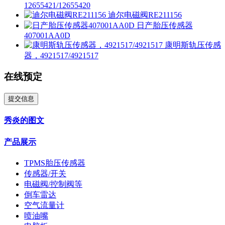
12655421/12655420
迪尔电磁阀RE211156
日产胎压传感器
407001AA0D
康明斯轨压传感
器，4921517/4921517
在线预定
提交信息
秀炎的图文
产品展示
TPMS胎压传感器
传感器/开关
电磁阀/控制阀等
倒车雷达
空气流量计
喷油嘴