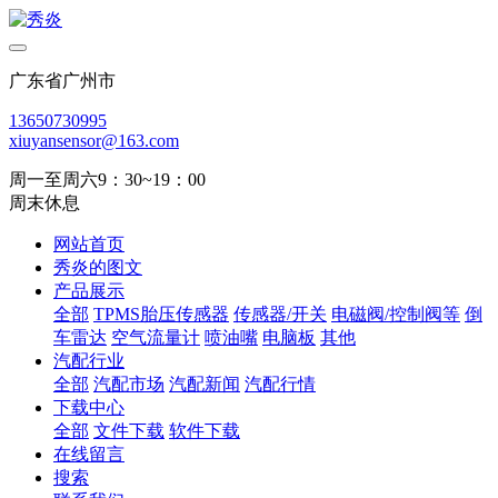
广东省广州市
13650730995
xiuyansensor@163.com
周一至周六9：30~19：00
周末休息
网站首页
秀炎的图文
产品展示
全部
TPMS胎压传感器
传感器/开关
电磁阀/控制阀等
倒
车雷达
空气流量计
喷油嘴
电脑板
其他
汽配行业
全部
汽配市场
汽配新闻
汽配行情
下载中心
全部
文件下载
软件下载
在线留言
搜索