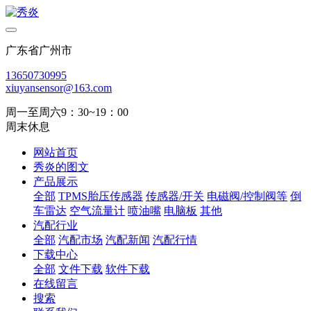
广东省广州市
13650730995
xiuyansensor@163.com
周一至周六9：30~19：00
周末休息
网站首页
秀炎的图文
产品展示
全部
TPMS胎压传感器
传感器/开关
电磁阀/控制阀等
倒
车雷达
空气流量计
喷油嘴
电脑板
其他
汽配行业
全部
汽配市场
汽配新闻
汽配行情
下载中心
全部
文件下载
软件下载
在线留言
搜索