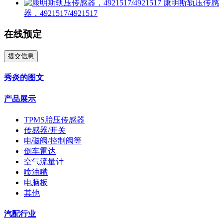
康明斯轨压传感
器，4921517/4921517
在线预定
提交信息
秀炎的图文
产品展示
TPMS胎压传感器
传感器/开关
电磁阀/控制阀等
倒车雷达
空气流量计
喷油嘴
电脑板
其他
汽配行业