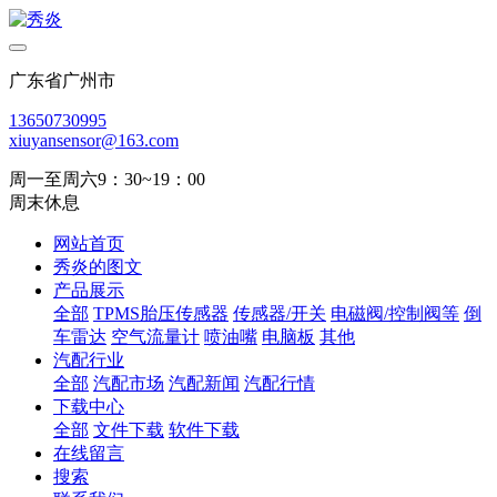
广东省广州市
13650730995
xiuyansensor@163.com
周一至周六9：30~19：00
周末休息
网站首页
秀炎的图文
产品展示
全部
TPMS胎压传感器
传感器/开关
电磁阀/控制阀等
倒
车雷达
空气流量计
喷油嘴
电脑板
其他
汽配行业
全部
汽配市场
汽配新闻
汽配行情
下载中心
全部
文件下载
软件下载
在线留言
搜索