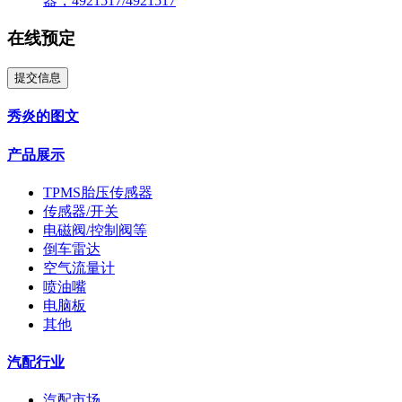
器，4921517/4921517
在线预定
提交信息
秀炎的图文
产品展示
TPMS胎压传感器
传感器/开关
电磁阀/控制阀等
倒车雷达
空气流量计
喷油嘴
电脑板
其他
汽配行业
汽配市场