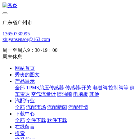
广东省广州市
13650730995
xiuyansensor@163.com
周一至周六9：30~19：00
周末休息
网站首页
秀炎的图文
产品展示
全部
TPMS胎压传感器
传感器/开关
电磁阀/控制阀等
倒
车雷达
空气流量计
喷油嘴
电脑板
其他
汽配行业
全部
汽配市场
汽配新闻
汽配行情
下载中心
全部
文件下载
软件下载
在线留言
搜索