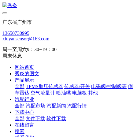
广东省广州市
13650730995
xiuyansensor@163.com
周一至周六9：30~19：00
周末休息
网站首页
秀炎的图文
产品展示
全部
TPMS胎压传感器
传感器/开关
电磁阀/控制阀等
倒
车雷达
空气流量计
喷油嘴
电脑板
其他
汽配行业
全部
汽配市场
汽配新闻
汽配行情
下载中心
全部
文件下载
软件下载
在线留言
搜索