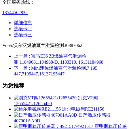
全国服务热线：
13544562832
详细信息
选项卡二
选项卡三
Volvo沃尔沃燃油蒸气泄漏检测30887062
上一篇
: 宝马E36 Z3燃油蒸气泄漏检
测,1184968,1184968-D, 1183310, 16131184968
下一篇
: Mini迷你燃油蒸气泄漏检测,7 195
447,7195447,16137195447
为您推荐
别克VT阀
12655421/12655420
迪尔电磁阀RE211156
日产胎压传感器
407001AA0D
康明斯轨压传感