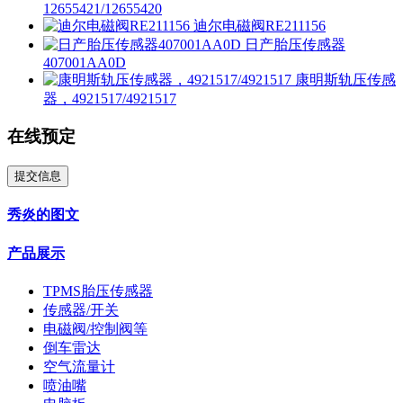
12655421/12655420
迪尔电磁阀RE211156
日产胎压传感器
407001AA0D
康明斯轨压传感
器，4921517/4921517
在线预定
提交信息
秀炎的图文
产品展示
TPMS胎压传感器
传感器/开关
电磁阀/控制阀等
倒车雷达
空气流量计
喷油嘴