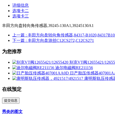
详细信息
选项卡二
选项卡三
丰田方向盘转向角传感器,39245-130A1,39245130A1
上一篇
: 丰田方向盘转向角传感器,84317-B1020,84317B1020,5
下一篇
: 丰田方向盘游丝C12CS272,C12CS271
为您推荐
别克VT阀12655421/12655
迪尔电磁阀RE211156
日产胎压传感器407001A
康明斯轨压传感器，49
在线预定
提交信息
秀炎的图文