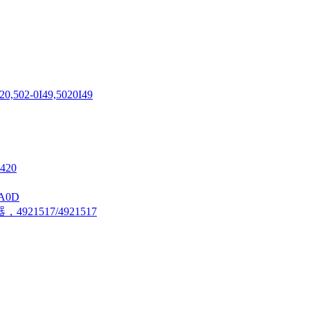
02-0I49,5020I49
420
A0D
21517/4921517