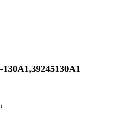
0A1,39245130A1
1