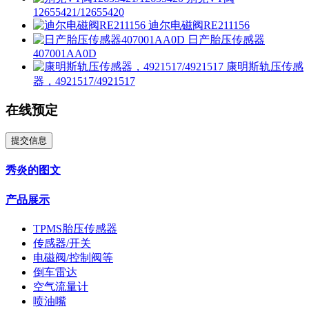
12655421/12655420
迪尔电磁阀RE211156
日产胎压传感器
407001AA0D
康明斯轨压传感
器，4921517/4921517
在线预定
提交信息
秀炎的图文
产品展示
TPMS胎压传感器
传感器/开关
电磁阀/控制阀等
倒车雷达
空气流量计
喷油嘴