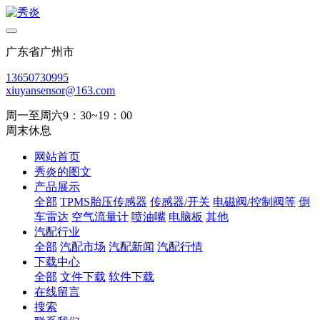
广东省广州市
13650730995
xiuyansensor@163.com
周一至周六9：30~19：00
周末休息
网站首页
秀炎的图文
产品展示
全部
TPMS胎压传感器
传感器/开关
电磁阀/控制阀等
倒
车雷达
空气流量计
喷油嘴
电脑板
其他
汽配行业
全部
汽配市场
汽配新闻
汽配行情
下载中心
全部
文件下载
软件下载
在线留言
搜索