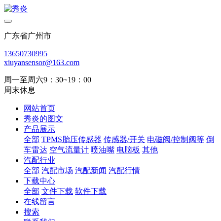
广东省广州市
13650730995
xiuyansensor@163.com
周一至周六9：30~19：00
周末休息
网站首页
秀炎的图文
产品展示
全部
TPMS胎压传感器
传感器/开关
电磁阀/控制阀等
倒
车雷达
空气流量计
喷油嘴
电脑板
其他
汽配行业
全部
汽配市场
汽配新闻
汽配行情
下载中心
全部
文件下载
软件下载
在线留言
搜索