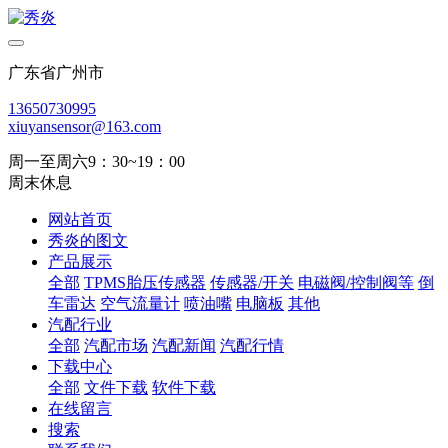
广东省广州市
13650730995
xiuyansensor@163.com
周一至周六9：30~19：00
周末休息
网站首页
秀炎的图文
产品展示
全部
TPMS胎压传感器
传感器/开关
电磁阀/控制阀等
倒
车雷达
空气流量计
喷油嘴
电脑板
其他
汽配行业
全部
汽配市场
汽配新闻
汽配行情
下载中心
全部
文件下载
软件下载
在线留言
搜索