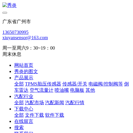
广东省广州市
13650730995
xiuyansensor@163.com
周一至周六9：30~19：00
周末休息
网站首页
秀炎的图文
产品展示
全部
TPMS胎压传感器
传感器/开关
电磁阀/控制阀等
倒
车雷达
空气流量计
喷油嘴
电脑板
其他
汽配行业
全部
汽配市场
汽配新闻
汽配行情
下载中心
全部
文件下载
软件下载
在线留言
搜索