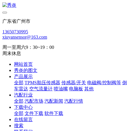
广东省广州市
13650730995
xiuyansensor@163.com
周一至周六9：30~19：00
周末休息
网站首页
秀炎的图文
产品展示
全部
TPMS胎压传感器
传感器/开关
电磁阀/控制阀等
倒
车雷达
空气流量计
喷油嘴
电脑板
其他
汽配行业
全部
汽配市场
汽配新闻
汽配行情
下载中心
全部
文件下载
软件下载
在线留言
搜索