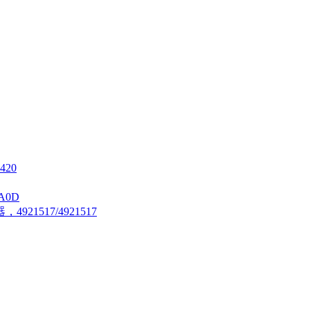
420
A0D
21517/4921517