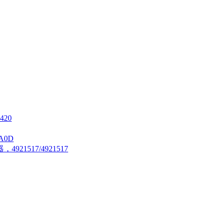
420
A0D
21517/4921517