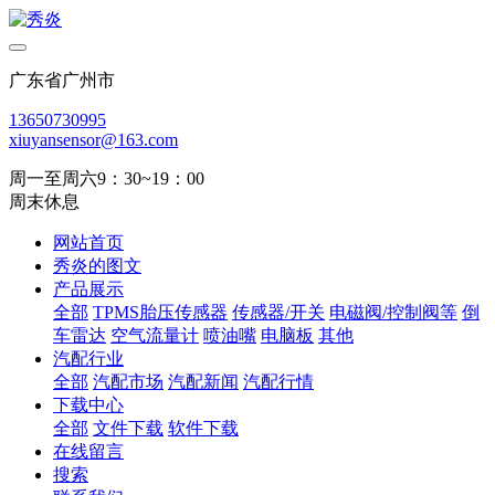
广东省广州市
13650730995
xiuyansensor@163.com
周一至周六9：30~19：00
周末休息
网站首页
秀炎的图文
产品展示
全部
TPMS胎压传感器
传感器/开关
电磁阀/控制阀等
倒
车雷达
空气流量计
喷油嘴
电脑板
其他
汽配行业
全部
汽配市场
汽配新闻
汽配行情
下载中心
全部
文件下载
软件下载
在线留言
搜索