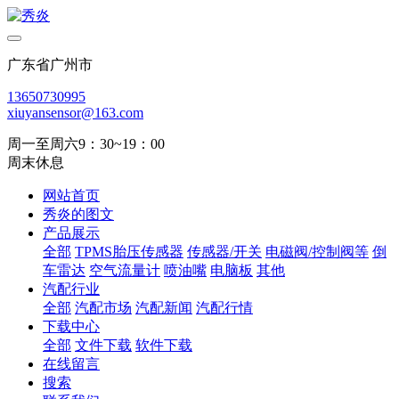
广东省广州市
13650730995
xiuyansensor@163.com
周一至周六9：30~19：00
周末休息
网站首页
秀炎的图文
产品展示
全部
TPMS胎压传感器
传感器/开关
电磁阀/控制阀等
倒
车雷达
空气流量计
喷油嘴
电脑板
其他
汽配行业
全部
汽配市场
汽配新闻
汽配行情
下载中心
全部
文件下载
软件下载
在线留言
搜索