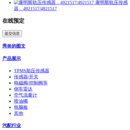
康明斯轨压传感
器，4921517/4921517
在线预定
提交信息
秀炎的图文
产品展示
TPMS胎压传感器
传感器/开关
电磁阀/控制阀等
倒车雷达
空气流量计
喷油嘴
电脑板
其他
汽配行业