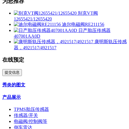
为您推荐
别克VT阀
12655421/12655420
迪尔电磁阀RE211156
日产胎压传感器
407001AA0D
康明斯轨压传感
器，4921517/4921517
在线预定
提交信息
秀炎的图文
产品展示
TPMS胎压传感器
传感器/开关
电磁阀/控制阀等
倒车雷达