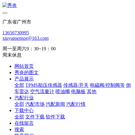
广东省广州市
13650730995
xiuyansensor@163.com
周一至周六9：30~19：00
周末休息
网站首页
秀炎的图文
产品展示
全部
TPMS胎压传感器
传感器/开关
电磁阀/控制阀等
倒
车雷达
空气流量计
喷油嘴
电脑板
其他
汽配行业
全部
汽配市场
汽配新闻
汽配行情
下载中心
全部
文件下载
软件下载
在线留言
搜索