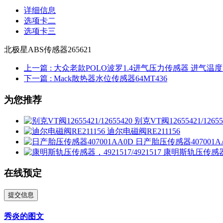
详细信息
选项卡二
选项卡三
北极星ABS传感器265621
上一篇
: 大众老款POLO波罗1.4进气压力传感器 进气温度感应
下一篇
: Mack散热器水位传感器64MT436
为您推荐
别克VT阀12655421/12655
迪尔电磁阀RE211156
日产胎压传感器407001A
康明斯轨压传感器，49
在线预定
提交信息
秀炎的图文