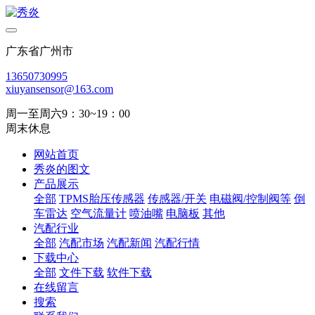
广东省广州市
13650730995
xiuyansensor@163.com
周一至周六9：30~19：00
周末休息
网站首页
秀炎的图文
产品展示
全部
TPMS胎压传感器
传感器/开关
电磁阀/控制阀等
倒
车雷达
空气流量计
喷油嘴
电脑板
其他
汽配行业
全部
汽配市场
汽配新闻
汽配行情
下载中心
全部
文件下载
软件下载
在线留言
搜索