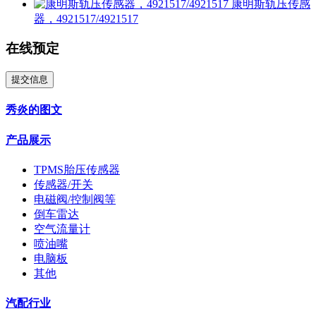
康明斯轨压传感
器，4921517/4921517
在线预定
提交信息
秀炎的图文
产品展示
TPMS胎压传感器
传感器/开关
电磁阀/控制阀等
倒车雷达
空气流量计
喷油嘴
电脑板
其他
汽配行业