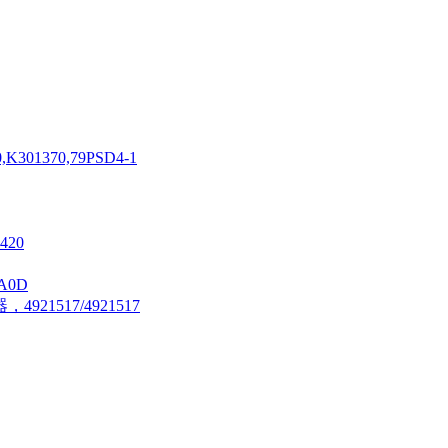
0,K301370,79PSD4-1
420
A0D
21517/4921517