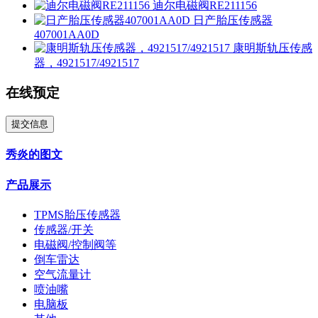
迪尔电磁阀RE211156
日产胎压传感器
407001AA0D
康明斯轨压传感
器，4921517/4921517
在线预定
提交信息
秀炎的图文
产品展示
TPMS胎压传感器
传感器/开关
电磁阀/控制阀等
倒车雷达
空气流量计
喷油嘴
电脑板