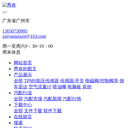
广东省广州市
13650730995
xiuyansensor@163.com
周一至周六9：30~19：00
周末休息
网站首页
秀炎的图文
产品展示
全部
TPMS胎压传感器
传感器/开关
电磁阀/控制阀等
倒
车雷达
空气流量计
喷油嘴
电脑板
其他
汽配行业
全部
汽配市场
汽配新闻
汽配行情
下载中心
全部
文件下载
软件下载
在线留言
搜索