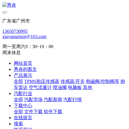
广东省广州市
13650730995
xiuyansensor@163.com
周一至周六9：30~19：00
周末休息
网站首页
秀炎的图文
产品展示
全部
TPMS胎压传感器
传感器/开关
电磁阀/控制阀等
倒
车雷达
空气流量计
喷油嘴
电脑板
其他
汽配行业
全部
汽配市场
汽配新闻
汽配行情
下载中心
全部
文件下载
软件下载
在线留言
搜索