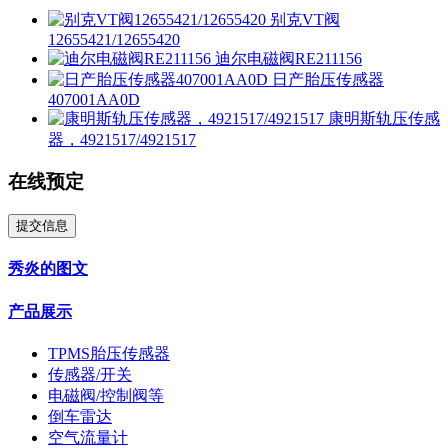
别克VT阀
12655421/12655420
迪尔电磁阀RE211156
日产胎压传感器
407001AA0D
康明斯轨压传感
器，4921517/4921517
在线预定
提交信息
秀炎的图文
产品展示
TPMS胎压传感器
传感器/开关
电磁阀/控制阀等
倒车雷达
空气流量计