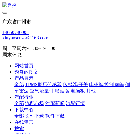
广东省广州市
13650730995
xiuyansensor@163.com
周一至周六9：30~19：00
周末休息
网站首页
秀炎的图文
产品展示
全部
TPMS胎压传感器
传感器/开关
电磁阀/控制阀等
倒
车雷达
空气流量计
喷油嘴
电脑板
其他
汽配行业
全部
汽配市场
汽配新闻
汽配行情
下载中心
全部
文件下载
软件下载
在线留言
搜索