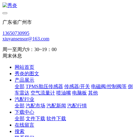
广东省广州市
13650730995
xiuyansensor@163.com
周一至周六9：30~19：00
周末休息
网站首页
秀炎的图文
产品展示
全部
TPMS胎压传感器
传感器/开关
电磁阀/控制阀等
倒
车雷达
空气流量计
喷油嘴
电脑板
其他
汽配行业
全部
汽配市场
汽配新闻
汽配行情
下载中心
全部
文件下载
软件下载
在线留言
搜索