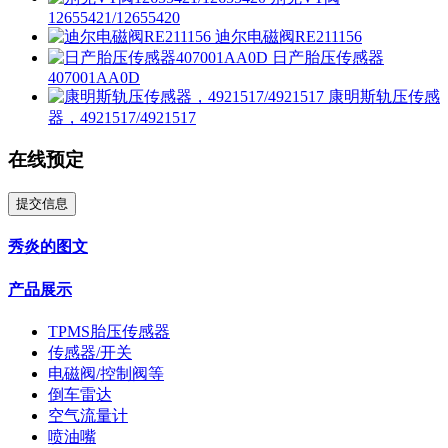
12655421/12655420
迪尔电磁阀RE211156
日产胎压传感器
407001AA0D
康明斯轨压传感
器，4921517/4921517
在线预定
提交信息
秀炎的图文
产品展示
TPMS胎压传感器
传感器/开关
电磁阀/控制阀等
倒车雷达
空气流量计
喷油嘴