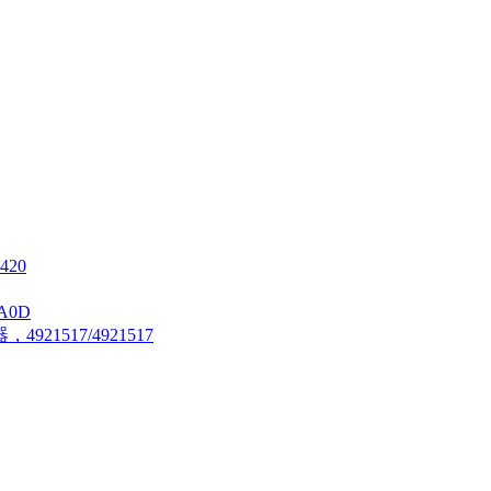
420
A0D
21517/4921517