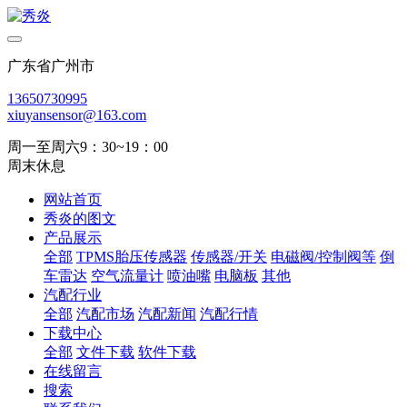
广东省广州市
13650730995
xiuyansensor@163.com
周一至周六9：30~19：00
周末休息
网站首页
秀炎的图文
产品展示
全部
TPMS胎压传感器
传感器/开关
电磁阀/控制阀等
倒
车雷达
空气流量计
喷油嘴
电脑板
其他
汽配行业
全部
汽配市场
汽配新闻
汽配行情
下载中心
全部
文件下载
软件下载
在线留言
搜索