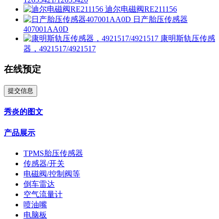
迪尔电磁阀RE211156
日产胎压传感器
407001AA0D
康明斯轨压传感
器，4921517/4921517
在线预定
提交信息
秀炎的图文
产品展示
TPMS胎压传感器
传感器/开关
电磁阀/控制阀等
倒车雷达
空气流量计
喷油嘴
电脑板