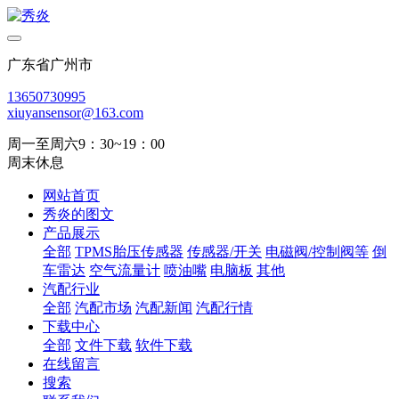
广东省广州市
13650730995
xiuyansensor@163.com
周一至周六9：30~19：00
周末休息
网站首页
秀炎的图文
产品展示
全部
TPMS胎压传感器
传感器/开关
电磁阀/控制阀等
倒
车雷达
空气流量计
喷油嘴
电脑板
其他
汽配行业
全部
汽配市场
汽配新闻
汽配行情
下载中心
全部
文件下载
软件下载
在线留言
搜索