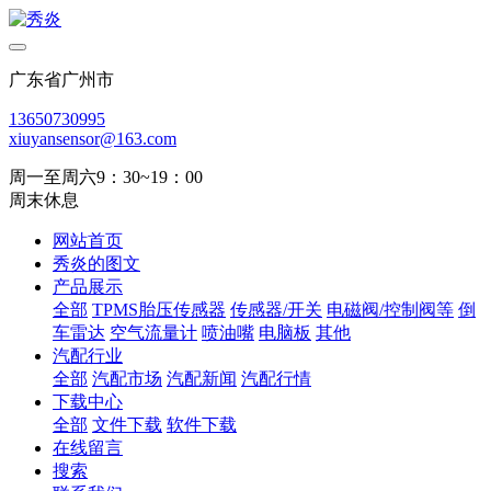
广东省广州市
13650730995
xiuyansensor@163.com
周一至周六9：30~19：00
周末休息
网站首页
秀炎的图文
产品展示
全部
TPMS胎压传感器
传感器/开关
电磁阀/控制阀等
倒
车雷达
空气流量计
喷油嘴
电脑板
其他
汽配行业
全部
汽配市场
汽配新闻
汽配行情
下载中心
全部
文件下载
软件下载
在线留言
搜索