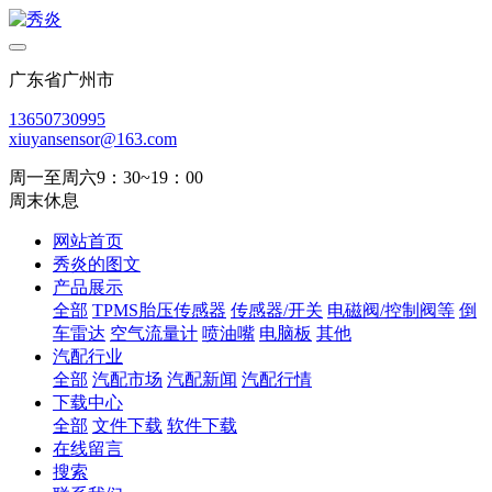
广东省广州市
13650730995
xiuyansensor@163.com
周一至周六9：30~19：00
周末休息
网站首页
秀炎的图文
产品展示
全部
TPMS胎压传感器
传感器/开关
电磁阀/控制阀等
倒
车雷达
空气流量计
喷油嘴
电脑板
其他
汽配行业
全部
汽配市场
汽配新闻
汽配行情
下载中心
全部
文件下载
软件下载
在线留言
搜索