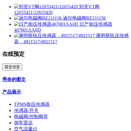
别克VT阀
12655421/12655420
迪尔电磁阀RE211156
日产胎压传感器
407001AA0D
康明斯轨压传感
器，4921517/4921517
在线预定
提交信息
秀炎的图文
产品展示
TPMS胎压传感器
传感器/开关
电磁阀/控制阀等
倒车雷达
空气流量计