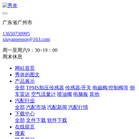
广东省广州市
13650730995
xiuyansensor@163.com
周一至周六9：30~19：00
周末休息
网站首页
秀炎的图文
产品展示
全部
TPMS胎压传感器
传感器/开关
电磁阀/控制阀等
倒
车雷达
空气流量计
喷油嘴
电脑板
其他
汽配行业
全部
汽配市场
汽配新闻
汽配行情
下载中心
全部
文件下载
软件下载
在线留言
搜索