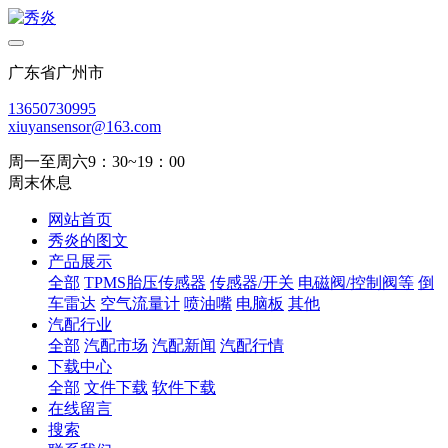
广东省广州市
13650730995
xiuyansensor@163.com
周一至周六9：30~19：00
周末休息
网站首页
秀炎的图文
产品展示
全部
TPMS胎压传感器
传感器/开关
电磁阀/控制阀等
倒
车雷达
空气流量计
喷油嘴
电脑板
其他
汽配行业
全部
汽配市场
汽配新闻
汽配行情
下载中心
全部
文件下载
软件下载
在线留言
搜索