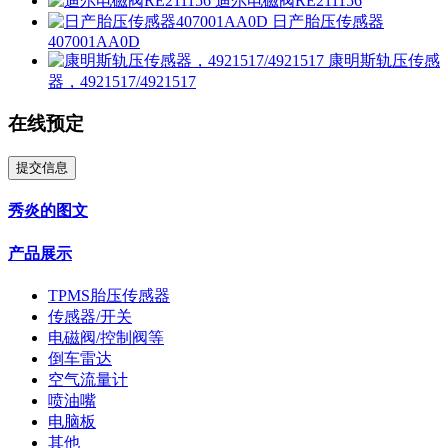
迪尔电磁阀RE211156
日产胎压传感器
407001AA0D
康明斯轨压传感
器，4921517/4921517
在线预定
提交信息
秀炎的图文
产品展示
TPMS胎压传感器
传感器/开关
电磁阀/控制阀等
倒车雷达
空气流量计
喷油嘴
电脑板
其他