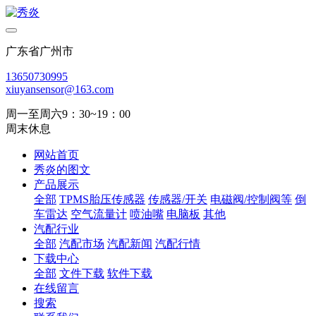
广东省广州市
13650730995
xiuyansensor@163.com
周一至周六9：30~19：00
周末休息
网站首页
秀炎的图文
产品展示
全部
TPMS胎压传感器
传感器/开关
电磁阀/控制阀等
倒
车雷达
空气流量计
喷油嘴
电脑板
其他
汽配行业
全部
汽配市场
汽配新闻
汽配行情
下载中心
全部
文件下载
软件下载
在线留言
搜索