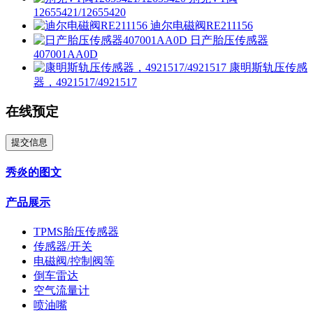
12655421/12655420
迪尔电磁阀RE211156
日产胎压传感器
407001AA0D
康明斯轨压传感
器，4921517/4921517
在线预定
提交信息
秀炎的图文
产品展示
TPMS胎压传感器
传感器/开关
电磁阀/控制阀等
倒车雷达
空气流量计
喷油嘴