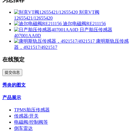
别克VT阀
12655421/12655420
迪尔电磁阀RE211156
日产胎压传感器
407001AA0D
康明斯轨压传感
器，4921517/4921517
在线预定
提交信息
秀炎的图文
产品展示
TPMS胎压传感器
传感器/开关
电磁阀/控制阀等
倒车雷达