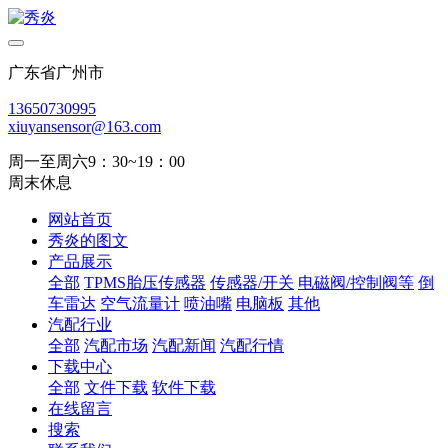
广东省广州市
13650730995
xiuyansensor@163.com
周一至周六9：30~19：00
周末休息
网站首页
秀炎的图文
产品展示
全部
TPMS胎压传感器
传感器/开关
电磁阀/控制阀等
倒
车雷达
空气流量计
喷油嘴
电脑板
其他
汽配行业
全部
汽配市场
汽配新闻
汽配行情
下载中心
全部
文件下载
软件下载
在线留言
搜索