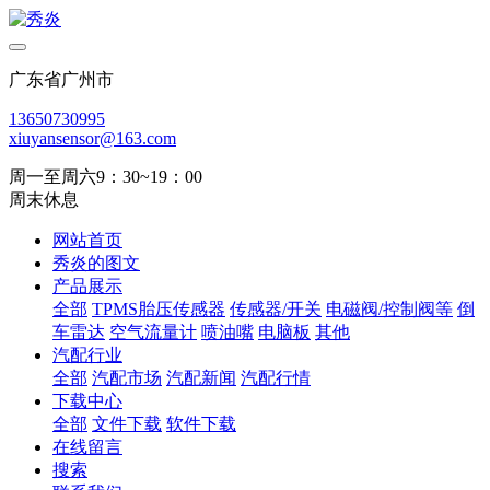
广东省广州市
13650730995
xiuyansensor@163.com
周一至周六9：30~19：00
周末休息
网站首页
秀炎的图文
产品展示
全部
TPMS胎压传感器
传感器/开关
电磁阀/控制阀等
倒
车雷达
空气流量计
喷油嘴
电脑板
其他
汽配行业
全部
汽配市场
汽配新闻
汽配行情
下载中心
全部
文件下载
软件下载
在线留言
搜索