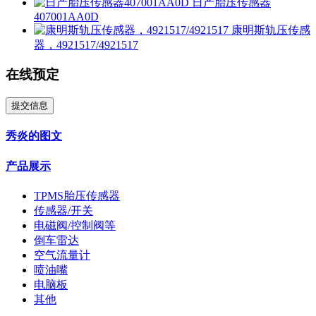
日产胎压传感器
407001AA0D
康明斯轨压传感
器，4921517/4921517
在线预定
提交信息
秀炎的图文
产品展示
TPMS胎压传感器
传感器/开关
电磁阀/控制阀等
倒车雷达
空气流量计
喷油嘴
电脑板
其他