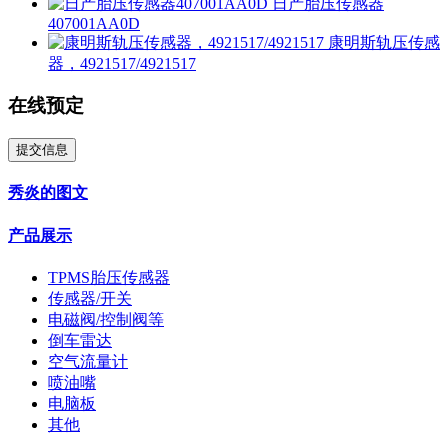
日产胎压传感器
407001AA0D
康明斯轨压传感
器，4921517/4921517
在线预定
提交信息
秀炎的图文
产品展示
TPMS胎压传感器
传感器/开关
电磁阀/控制阀等
倒车雷达
空气流量计
喷油嘴
电脑板
其他