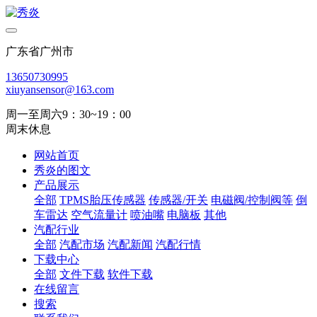
广东省广州市
13650730995
xiuyansensor@163.com
周一至周六9：30~19：00
周末休息
网站首页
秀炎的图文
产品展示
全部
TPMS胎压传感器
传感器/开关
电磁阀/控制阀等
倒
车雷达
空气流量计
喷油嘴
电脑板
其他
汽配行业
全部
汽配市场
汽配新闻
汽配行情
下载中心
全部
文件下载
软件下载
在线留言
搜索