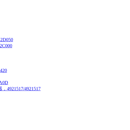
 2D050
2C000
420
A0D
21517/4921517