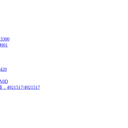
3300
J001
420
A0D
21517/4921517