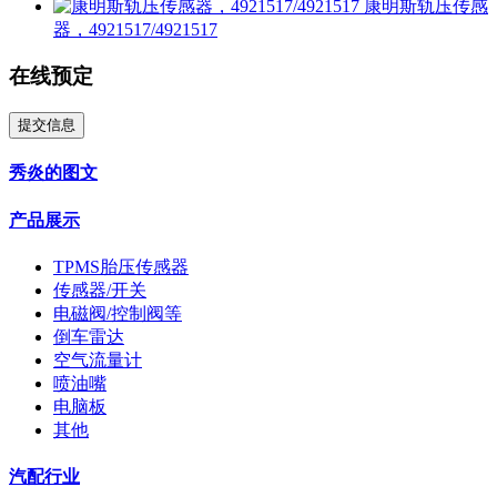
康明斯轨压传感
器，4921517/4921517
在线预定
提交信息
秀炎的图文
产品展示
TPMS胎压传感器
传感器/开关
电磁阀/控制阀等
倒车雷达
空气流量计
喷油嘴
电脑板
其他
汽配行业