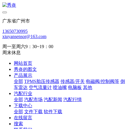
广东省广州市
13650730995
xiuyansensor@163.com
周一至周六9：30~19：00
周末休息
网站首页
秀炎的图文
产品展示
全部
TPMS胎压传感器
传感器/开关
电磁阀/控制阀等
倒
车雷达
空气流量计
喷油嘴
电脑板
其他
汽配行业
全部
汽配市场
汽配新闻
汽配行情
下载中心
全部
文件下载
软件下载
在线留言
搜索