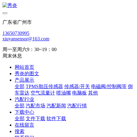
广东省广州市
13650730995
xiuyansensor@163.com
周一至周六9：30~19：00
周末休息
网站首页
秀炎的图文
产品展示
全部
TPMS胎压传感器
传感器/开关
电磁阀/控制阀等
倒
车雷达
空气流量计
喷油嘴
电脑板
其他
汽配行业
全部
汽配市场
汽配新闻
汽配行情
下载中心
全部
文件下载
软件下载
在线留言
搜索