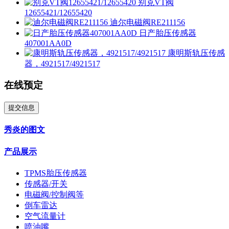
别克VT阀
12655421/12655420
迪尔电磁阀RE211156
日产胎压传感器
407001AA0D
康明斯轨压传感
器，4921517/4921517
在线预定
提交信息
秀炎的图文
产品展示
TPMS胎压传感器
传感器/开关
电磁阀/控制阀等
倒车雷达
空气流量计
喷油嘴