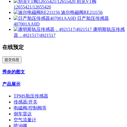
别克VT阀
12655421/12655420
迪尔电磁阀RE211156
日产胎压传感器
407001AA0D
康明斯轨压传感
器，4921517/4921517
在线预定
提交信息
秀炎的图文
产品展示
TPMS胎压传感器
传感器/开关
电磁阀/控制阀等
倒车雷达
空气流量计
喷油嘴