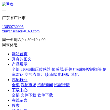
广东省广州市
13650730995
xiuyansensor@163.com
周一至周六9：30~19：00
周末休息
网站首页
秀炎的图文
产品展示
全部
TPMS胎压传感器
传感器/开关
电磁阀/控制阀等
倒
车雷达
空气流量计
喷油嘴
电脑板
其他
汽配行业
全部
汽配市场
汽配新闻
汽配行情
下载中心
全部
文件下载
软件下载
在线留言
搜索